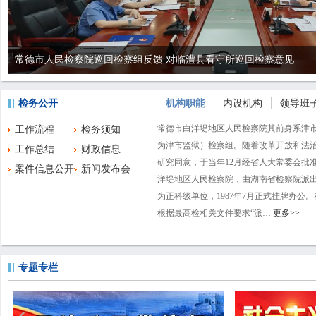
常德市人民检察院巡回检察组反馈 对临澧县看守所巡回检察意见
检务公开
机构职能
内设机构
领导班
常德市白洋堤地区人民检察院其前身系津
工作流程
检务须知
为津市监狱）检察组。随着改革开放和法治建
工作总结
财政信息
研究同意，于当年12月经省人大常委会批
案件信息公开
新闻发布会
洋堤地区人民检察院，由湖南省检察院派
为正科级单位，1987年7月正式挂牌办公
根据最高检相关文件要求“派…
更多>>
专题专栏