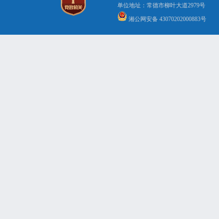
单位地址：常德市柳叶大道2979号 办公电
湘公网安备 43070202000883号