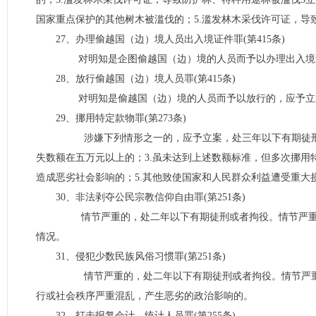
国家重点保护的其他树木被滥伐的；5.滥发林木采伐许可证，导
27、办理偷越国（边）境人员出入境证件罪(第415条)
对明知是企图偷越国（边）境的人员而予以办理出入境证
28、放行偷越国（边）境人员罪(第415条)
对明知是偷越国（边）境的人员而予以放行的，应予立
29、挪用特定款物罪(第273条)
涉嫌下列情形之一的，应予立案，处三年以下有期徒刑或者
失数额在五万元以上的；3.虽未达到上述数额标准，但多次挪用
造成恶劣社会影响的；5.其他致使国家和人民群众利益遭受重大
30、非法剥夺公民宗教信仰自由罪(第251条)
情节严重的，处二年以下有期徒刑或者拘役。情节严重，
情况。
31、侵犯少数民族风俗习惯罪(第251条)
情节严重的，处二年以下有期徒刑或者拘役。情节严重，
行或社会秩序严重混乱，产生恶劣的政治影响的。
32、打击报复会计、统计人员罪(第255条)