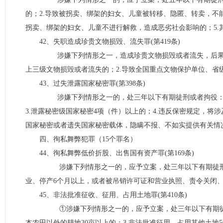
的；2.导致被拐卖、绑架的妇女、儿童被转移、隐匿、转卖，不能
拐卖、绑架的妇女、儿童不进行解救，造成恶劣社会影响的；5.
42、失职造成珍贵文物损毁、流失罪(第419条)
涉嫌下列情形之一，造成珍贵文物损毁或者流失，后果严
上三级文物损毁或者流失的；2.导致全国重点文物保护单位、省
43、过失泄露国家秘密罪(第398条)
涉嫌下列情形之一的，处三年以下有期徒刑或者拘役：1.
3.泄露秘密级国家秘密4项（件）以上的；4.违反保密规定，将
国家秘密或者遗失国家秘密载体，隐瞒不报、不如实提供有关情况
四、徇私舞弊犯罪（15个罪名）
44、徇私舞弊低价折股、出售国有资产罪(第169条)
涉嫌下列情形之一的，应予立案，处三年以下有期徒刑或者拘
业、停产6个月以上，或者被吊销许可证和营业执照、责令关闭、撤
45、非法批准征收、征用、占用土地罪(第410条)
①涉嫌下列情形之一的，应予立案，处三年以下有期徒刑或
本农田以外的耕地30亩以上的；3.非法批准征用、占用其他土地