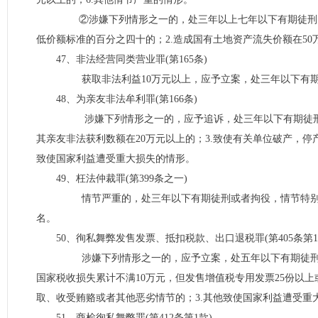
②涉嫌下列情形之一的，处三年以上七年以下有期徒刑：1
低价额标准的百分之四十的；2.造成国有土地资产流失价额在50
47、非法经营同类营业罪(第165条)
获取非法利益10万元以上，应予立案，处三年以下有期
48、为亲友非法牟利罪(第166条)
涉嫌下列情形之一的，应予追诉，处三年以下有期徒刑或者
其亲友非法获利数额在20万元以上的；3.致使有关单位破产，停
致使国家利益遭受重大损失的情形。
49、枉法仲裁罪(第399条之一)
情节严重的，处三年以下有期徒刑或者拘役，情节特别严
名。
50、徇私舞弊发售发票、抵扣税款、出口退税罪(第405条第1
涉嫌下列情形之一的，应予立案，处五年以下有期徒刑或者
国家税收损失累计不满10万元，但发售增值税专用发票25份以上
取、收受贿赂或者其他恶劣情节的；3.其他致使国家利益遭受重
51、商检徇私舞弊罪(第412条第1款)