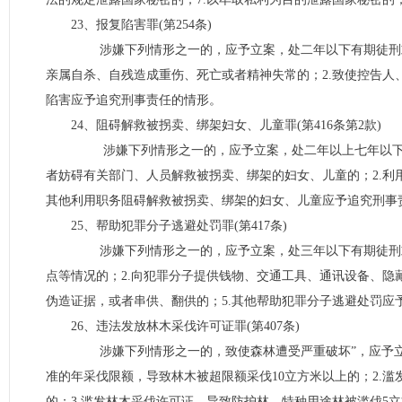
23、报复陷害罪(第254条)
涉嫌下列情形之一的，应予立案，处二年以下有期徒刑或
亲属自杀、自残造成重伤、死亡或者精神失常的；2.致使控告人
陷害应予追究刑事责任的情形。
24、阻碍解救被拐卖、绑架妇女、儿童罪(第416条第2款)
涉嫌下列情形之一的，应予立案，处二年以上七年以下有
者妨碍有关部门、人员解救被拐卖、绑架的妇女、儿童的；2.利
其他利用职务阻碍解救被拐卖、绑架的妇女、儿童应予追究刑事
25、帮助犯罪分子逃避处罚罪(第417条)
涉嫌下列情形之一的，应予立案，处三年以下有期徒刑或
点等情况的；2.向犯罪分子提供钱物、交通工具、通讯设备、隐
伪造证据，或者串供、翻供的；5.其他帮助犯罪分子逃避处罚应
26、违法发放林木采伐许可证罪(第407条)
涉嫌下列情形之一的，致使森林遭受严重破坏”，应予立案
准的年采伐限额，导致林木被超限额采伐10立方米以上的；2.滥
的；3.滥发林木采伐许可证，导致防护林、特种用途林被滥伐5立