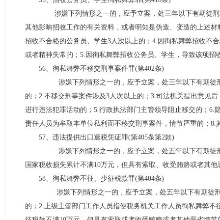
涉嫌下列情形之一的，应予立案，处三年以下有期徒刑或
其他影响招收工作的有关资料，或者明知是伪造、变造的上述材料
招收不合格的公务员、学生3人次以上的；4.因徇私舞弊招收不
或者精神失常的；5.因徇私舞弊招收公务员、学生，导致该项招
56、徇私舞弊不移交刑事案件罪(第402条)
涉嫌下列情形之一的，应予立案，处三年以下有期徒刑或
的；2.不移交刑事案件涉及3人次以上的；3.司法机关提出意见
进行违法犯罪活动的；5.行政执法部门主管领导阻止移交的；6
责任人员为牟取本单位私利而不移交刑事案件，情节严重的；8.
57、违法提供出口退税凭证罪(第405条第2款)
涉嫌下列情形之一的，应予立案，处五年以下有期徒刑或者
国家税收损失累计不满10万元，但具有索取、收受贿赂或者其他
58、徇私舞弊不征、少征税款罪(第404条)
涉嫌下列情形之一的，应予立案，处五年以下有期徒刑或者
的；2.上级主管部门工作人员指使税务机关工作人员徇私舞弊不
征税款不满10万元，但具有索取或者收受贿赂或者其他恶劣情节