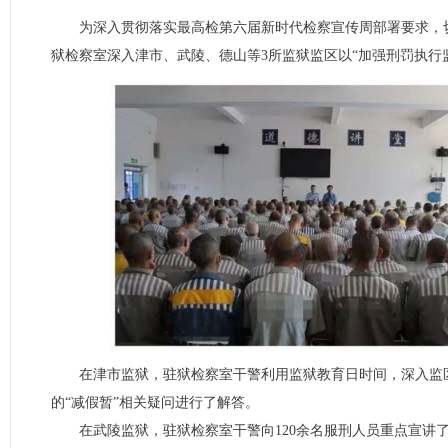
为深入贯彻落实最高检第六届新时代检察宣传周部署要求，
狱检察室深入津市、武陵、德山等3所监狱监区以“加强刑罚执行
在津市监狱，驻狱检察室干警利用监狱教育日时间，深入监区
的“减假暂”相关疑问进行了解答。
在武陵监狱，驻狱检察室干警向120余名服刑人员重点宣讲